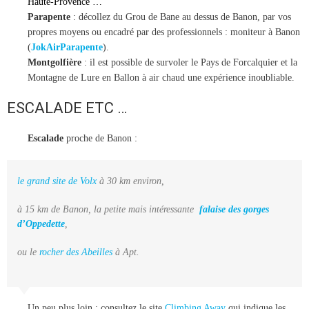
Haute-Provence …
Parapente
: décollez du Grou de Bane au dessus de Banon, par vos
propres moyens ou encadré par des professionnels : moniteur à Banon
(
JokAirParapente
).
Montgolfière
: il est possible de survoler le Pays de Forcalquier et la
Montagne de Lure en Ballon à air chaud une expérience inoubliable.
ESCALADE ETC …
Escalade
proche de Banon :
le grand site de Volx
à 30 km environ,
à 15 km de Banon, la petite mais intéressante
falaise des gorges
d’Oppedette
,
ou le
rocher des Abeilles
à Apt.
Un peu plus loin : consultez le site
Climbing Away
qui indique les