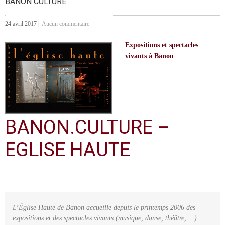
BANON CULTURE
24 avril 2017
|
Aucun commentaire
Expositions et spectacles
vivants à Banon
BANON.CULTURE –
EGLISE HAUTE
L’Église Haute de Banon accueille depuis le printemps 2006 des
expositions et des spectacles vivants (musique, danse, théâtre, …).